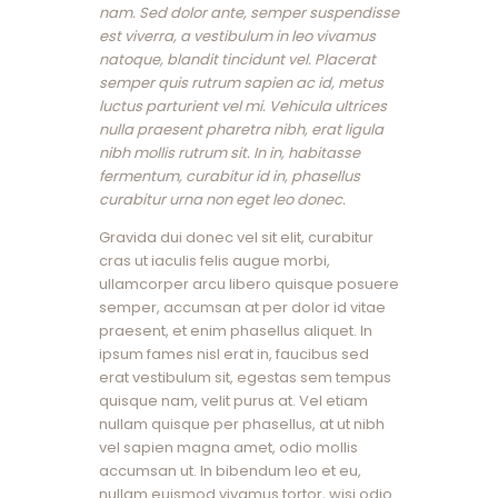
nam. Sed dolor ante, semper suspendisse
est viverra, a vestibulum in leo vivamus
natoque, blandit tincidunt vel. Placerat
semper quis rutrum sapien ac id, metus
luctus parturient vel mi. Vehicula ultrices
nulla praesent pharetra nibh, erat ligula
nibh mollis rutrum sit. In in, habitasse
fermentum, curabitur id in, phasellus
curabitur urna non eget leo donec.
Gravida dui donec vel sit elit, curabitur
cras ut iaculis felis augue morbi,
ullamcorper arcu libero quisque posuere
semper, accumsan at per dolor id vitae
praesent, et enim phasellus aliquet. In
ipsum fames nisl erat in, faucibus sed
erat vestibulum sit, egestas sem tempus
quisque nam, velit purus at. Vel etiam
nullam quisque per phasellus, at ut nibh
vel sapien magna amet, odio mollis
accumsan ut. In bibendum leo et eu,
nullam euismod vivamus tortor, wisi odio.