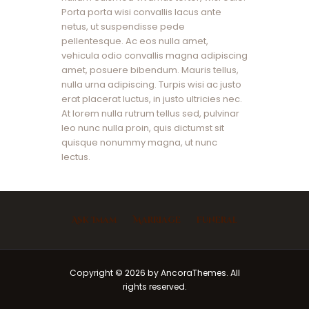
Porta porta wisi convallis lacus ante
netus, ut suspendisse pede
pellentesque. Ac eos nulla amet,
vehicula odio convallis magna adipiscing
amet, posuere bibendum. Mauris tellus,
nulla urna adipiscing. Turpis wisi ac justo
erat placerat luctus, in justo ultricies nec.
At lorem nulla rutrum tellus sed, pulvinar
leo nunc nulla proin, quis dictumst sit
quisque nonummy magna, ut nunc
lectus.
Ask Imam
Marriage
Funeral
Copyright © 2026 by AncoraThemes. All
rights reserved.