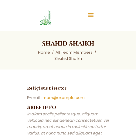
Islamic Center of Burlington
Islamic Center of Burlington
Home
Shahid Shaikh
About
Home
All Team Members
Services
Shahid Shaikh
Audios
News & Events
Contact Us
Religious Director
E-mail:
imam@example.com
Brief info
In diam sociis pellentesque, aliquam
vehicula nec elit aenean consectetuer, vel
mauris, amet neque in molestie eu tortor
varius, at nunc nunc sed aliquam eget